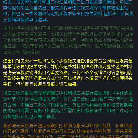
结关，报关行方可打印进口付汇证明联二出口报关流程简述，与进口
类似但有所区别虽然出口报关流程与进口报关流程在整体框架上相
似，但也有一些区别和特定的步骤准备出口报关资料 包括出口合同发
票装箱单装货单或运单。
进出口报关的流程如下进口阶段 换取提货单客户提供到货通知书提单
或电放保函及相关费用，由报关代理代为换取进口提货单 准备进口单
证包括清单发票合同报关报检委托书等，特殊商品如木制包装需提供
相应证书 海关审价如海关需要对货物进行审价，客户需提供相关价格
证明文件 缴纳税费。
进出口报关流程一般包括以下步骤报关准备准备外贸合同商业发票装
箱单等必要的报关材料，并确保这些材料的准确性和完整性这些材料
是海关审核货物进出口的重要依据，任何不齐全或错误的信息都可能
导致报关受阻选择报关方式企业可以根据自身情况选择自行办理报关
手续，但前提是必须具备报关资质如果。
出口货物的报关流程是确保货物顺利出口并履行海关进出境手续的关
键环节以下是详细的报关流程一签订出口合同 国内客户与外商签订出
口合同，明确出口货物的具体信息，包括货物种类数量价格交货期等
国内出口商需了解出口此类商品所需的出口监管证件，如出口许可证
商检配额证机电证等二联系。
查验海关操作海关通过核查实际货物与报关单证的一致性，验证申报
内容的准确性，并根据需要进行实际的货物核查查验时限一般在具备
查验条件后1日内完成查验，并于查验完毕4小时内办结通关手续征税