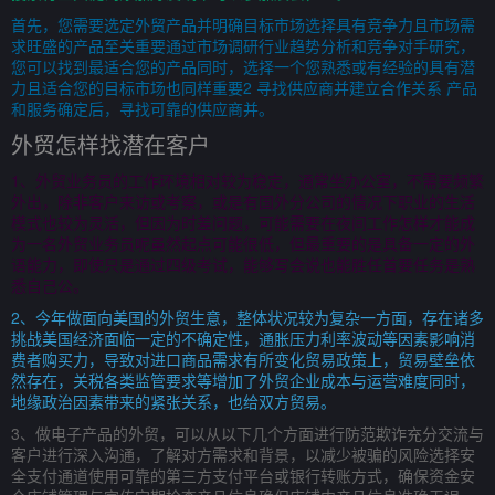
首先，您需要选定外贸产品并明确目标市场选择具有竞争力且市场需
求旺盛的产品至关重要通过市场调研行业趋势分析和竞争对手研究，
您可以找到最适合您的产品同时，选择一个您熟悉或有经验的具有潜
力且适合您的目标市场也同样重要2 寻找供应商并建立合作关系 产品
和服务确定后，寻找可靠的供应商并。
外贸怎样找潜在客户
1、外贸业务员的工作环境相对较为稳定，通常坐办公室，不需要频繁
外出，除非客户来访或考察，或是有国外分公司的情况下职业的生活
模式也较为灵活，但因为时差问题，可能需要在夜间工作怎样才能成
为一名外贸业务员呢虽然起点可能很低，但最重要的是具备一定的外
语能力，即使只是通过四级考试，能够写会说也能胜任首要任务是熟
悉自己公。
2、今年做面向美国的外贸生意，整体状况较为复杂一方面，存在诸多
挑战美国经济面临一定的不确定性，通胀压力利率波动等因素影响消
费者购买力，导致对进口商品需求有所变化贸易政策上，贸易壁垒依
然存在，关税各类监管要求等增加了外贸企业成本与运营难度同时，
地缘政治因素带来的紧张关系，也给双方贸易。
3、做电子产品的外贸，可以从以下几个方面进行防范欺诈充分交流与
客户进行深入沟通，了解对方需求和背景，以减少被骗的风险选择安
全支付通道使用可靠的第三方支付平台或银行转账方式，确保资金安