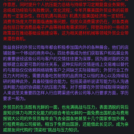
作意愿，同时提升个人抗压能力总结与持续学习定期复盘业务案例，
总结成功经验与失败教训，优化流程；今年开展美国外贸业务的前景
具有一定复杂性，存在机遇与挑战1 机遇方面美国经济有一定韧性，
消费市场庞大尽管面临通胀等问题，但民众消费需求仍在，对各类商
品包括日常消费品电子产品等持续有需求同时，拜登政府的一些经济
政策旨在推动基础设施建设等，这为相关建材机械等领域外贸企业带
来潜在商机。
效益良好的外贸公司每年都会积极参加国内外的各种展会，他们的店
铺就像一个移动的商务中心，四处参展成为他们获取客户和拓展业务
的重要途径这些公司与客户的交情往往更为深厚，因为面对面的交流
能够建立起更可靠的信任关系，这种实际的交情是线上交易难以替代
的与那些仅仅依赖网络销售客户之间缺乏实际接触的；外贸行业工作
压力大时间长，需要具备吃苦耐劳的品质持之以恒的决心以及持续钻
研的精神此外，具备较强综合能力，包括英语听说读写能力与人沟通
谈判能力组织协调能力抗压能力等，对于想要在外贸领域取得突破的
人来说至关重要四怎样入行应聘渠道代表公司等入行要求方面，学历
要求一般为。
外贸员的生活既有光鲜的一面，也充满挑战与压力，表面洒脱的背后
是知识体力与跨文化能力的综合考验光鲜的一面免费出国机会与费用
报销大公司的外贸员每年会飞去全国各地甚至十几个国家参加外展，
行程费用由公司报销，相当于免费出国游，还能借此长见识，成为亲
戚朋友间代购的“顶梁柱”挑战与压力知识。