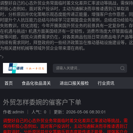
调整好自己的心态外贸业务常面临时差文化差异汇率波动等挑战，需保持
积极心态例如，面对客户投诉时，主动沟通解决而非推诿遇到订单取消
时，分析原因并优化策略乐观态度能传递正能量，增强客户合作意愿，同
时提升个人抗压能力总结与持续学习定期复盘业务案例，总结成功经验与
失败教训，优化流程；今年开展美国外贸业务的前景具有一定复杂性，存
在机遇与挑战1 机遇方面美国经济有一定韧性，消费市场庞大尽管面临通
胀等问题，但民众消费需求仍在，对各类商品包括日常消费品电子产品等
持续有需求同时，拜登政府的一些经济政策旨在推动基础设施建设等，这
为相关建材机械等领域外贸企业带来潜在商机。
">
首页
食品化妆品清关
进出口报关报检
行业资讯
外贸怎样委婉的催客户下单
作者:admin
人气：0
更新：2026-05-06 08:30:01
调整好自己的心态外贸业务常面临时差文化差异汇率波动等挑战，需
保持积极心态例如，面对客户投诉时，主动沟通解决而非推诿遇到订
单取消时，分析原因并优化策略乐观态度能传递正能量，增强客户合