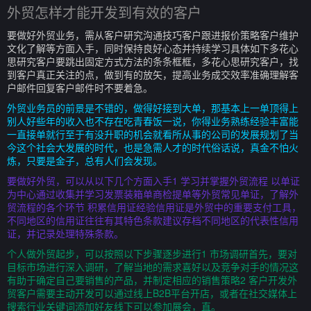
外贸怎样才能开发到有效的客户
要做好外贸业务，需从客户研究沟通技巧客户跟进报价策略客户维护
文化了解等方面入手，同时保持良好心态并持续学习具体如下多花心
思研究客户要跳出固定方式方法的条条框框，多花心思研究客户，找
到客户真正关注的点，做到有的放矢，提高业务成交效率准确理解客
户邮件回复客户邮件时不要着急。
外贸业务员的前景是不错的，做得好接到大单，那基本上一单顶得上
别人好些年的收入也不存在吃青春饭一说，你得业务熟练经验丰富能
一直接单就行至于有没升职的机会就看所从事的公司的发展规划了当
今这个社会大发展的时代，也是急需人才的时代俗话说，真金不怕火
炼，只要是金子，总有人们会发现。
要做好外贸，可以从以下几个方面入手1 学习并掌握外贸流程 以单证
为中心通过收集并学习发票装箱单商检提单等外贸常见单证，了解外
贸流程的各个环节 积累信用证经验信用证是外贸中的重要支付工具，
不同地区的信用证往往有其特色条款建议存档不同地区的代表性信用
证，并记录处理特殊条款。
个人做外贸起步，可以按照以下步骤逐步进行1 市场调研首先，要对
目标市场进行深入调研，了解当地的需求喜好以及竞争对手的情况这
有助于确定自己要销售的产品，并制定相应的销售策略2 客户开发外
贸客户需要主动开发可以通过线上B2B平台开店，或者在社交媒体上
搜索行业关键词添加好友线下可以参加展会，直。