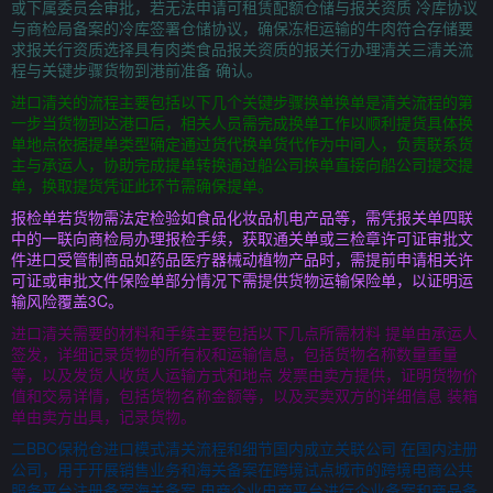
或下属委员会审批，若无法申请可租赁配额仓储与报关资质 冷库协议
与商检局备案的冷库签署仓储协议，确保冻柜运输的牛肉符合存储要
求报关行资质选择具有肉类食品报关资质的报关行办理清关三清关流
程与关键步骤货物到港前准备 确认。
进口清关的流程主要包括以下几个关键步骤换单换单是清关流程的第
一步当货物到达港口后，相关人员需完成换单工作以顺利提货具体换
单地点依据提单类型确定通过货代换单货代作为中间人，负责联系货
主与承运人，协助完成提单转换通过船公司换单直接向船公司提交提
单，换取提货凭证此环节需确保提单。
报检单若货物需法定检验如食品化妆品机电产品等，需凭报关单四联
中的一联向商检局办理报检手续，获取通关单或三检章许可证审批文
件进口受管制商品如药品医疗器械动植物产品时，需提前申请相关许
可证或审批文件保险单部分情况下需提供货物运输保险单，以证明运
输风险覆盖3C。
进口清关需要的材料和手续主要包括以下几点所需材料 提单由承运人
签发，详细记录货物的所有权和运输信息，包括货物名称数量重量
等，以及发货人收货人运输方式和地点 发票由卖方提供，证明货物价
值和交易详情，包括货物名称金额等，以及买卖双方的详细信息 装箱
单由卖方出具，记录货物。
二BBC保税仓进口模式清关流程和细节国内成立关联公司 在国内注册
公司，用于开展销售业务和海关备案在跨境试点城市的跨境电商公共
服务平台注册备案海关备案 电商企业电商平台进行企业备案和商品备