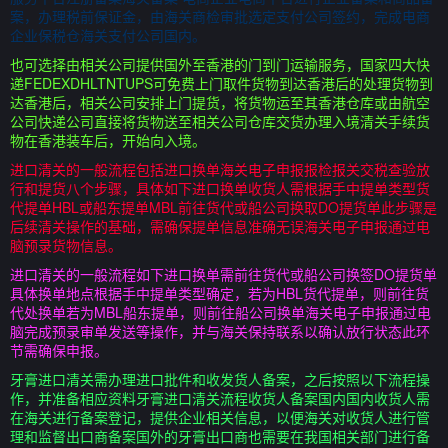
案，办理税前保证金，由海关商检审批选定支付公司签约，完成电商
企业保税仓海关支付公司国内。
也可选择由相关公司提供国外至香港的门到门运输服务，国家四大快
递FEDEXDHLTNTUPS可免费上门取件货物到达香港后的处理货物到
达香港后，相关公司安排上门提货，将货物运至其香港仓库或由航空
公司快递公司直接将货物送至相关公司仓库交货办理入境清关手续货
物在香港装车后，开始向入境。
进口清关的一般流程包括进口换单海关电子申报报检报关交税查验放
行和提货八个步骤，具体如下进口换单收货人需根据手中提单类型货
代提单HBL或船东提单MBL前往货代或船公司换取DO提货单此步骤是
后续清关操作的基础，需确保提单信息准确无误海关电子申报通过电
脑预录货物信息。
进口清关的一般流程如下进口换单需前往货代或船公司换签DO提货单
具体换单地点根据手中提单类型确定，若为HBL货代提单，则前往货
代处换单若为MBL船东提单，则前往船公司换单海关电子申报通过电
脑完成预录审单发送等操作，并与海关保持联系以确认放行状态此环
节需确保申报。
牙膏进口清关需办理进口批件和收发货人备案，之后按照以下流程操
作，并准备相应资料牙膏进口清关流程收货人备案国内国内收货人需
在海关进行备案登记，提供企业相关信息，以便海关对收货人进行管
理和监督出口商备案国外的牙膏出口商也需要在我国相关部门进行备