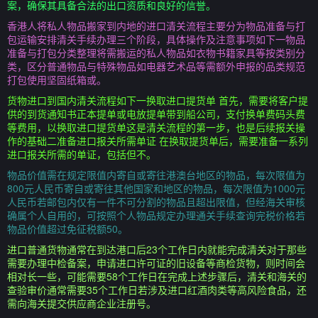
案，确保其具备合法的出口资质和良好的信誉。
香港人将私人物品搬家到内地的进口清关流程主要分为物品准备与打
包运输安排清关手续办理三个阶段，具体操作及注意事项如下一物品
准备与打包分类整理将需搬运的私人物品如衣物书籍家具等按类别分
类，区分普通物品与特殊物品如电器艺术品等需额外申报的品类规范
打包使用坚固纸箱或。
货物进口到国内清关流程如下一换取进口提货单 首先，需要将客户提
供的到货通知书正本提单或电放提单带到船公司，支付换单费码头费
等费用，以换取进口提货单这是清关流程的第一步，也是后续报关操
作的基础二准备进口报关所需单证 在换取提货单后，需要准备一系列
进口报关所需的单证，包括但不。
物品价值需在规定限值内寄自或寄往港澳台地区的物品，每次限值为
800元人民币寄自或寄往其他国家和地区的物品，每次限值为1000元
人民币若邮包内仅有一件不可分割的物品且超出限值，但经海关审核
确属个人自用的，可按照个人物品规定办理通关手续查询完税价格若
物品价值超过免征税额50。
进口普通货物通常在到达港口后23个工作日内就能完成清关对于那些
需要办理中检备案，申请进口许可证的旧设备等商检货物，则时间会
相对长一些，可能需要58个工作日在完成上述步骤后，清关和海关的
查验审价通常需要35个工作日若涉及进口红酒肉类等高风险食品，还
需向海关提交供应商企业注册号。