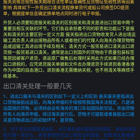
报关资格合规性报关期限合法性单证准确性及货物征免税性质等因素
影响 具体如下一外贸出口清关流程换单货代或船公司换签DO提货
单，根据提单信息确定换单地点同时进行电子申报。
外贸人必须要知道报关和清关的区别报关和清关是进出口贸易中两个
重要且相互关联的环节，它们各自承担着不同的职责和功能以下是报
关和清关的主要区别一定义方面 报关指进出口货物收发货人进出境运
输工具负责人进出境物品所有人或者他们的代理人向海关办理货物物
品或运输工具进出境手续及相关；清关方式一般贸易进口清关出口退
货按一般贸易进口清关，通常是出口到国外的货物由于质量包装标签
等原因被客户退货，退返原厂做售后处理时采用此方式如果已经办理
出口退税的，应凭退货报关单据和文件去办理退货手续退到香港香港
作为中国的自由港口，退到香港无需缴纳关税，也不用清关等麻烦手
续基本。
出口清关处理一般要几天
1、进出口报关与清关的区别如下一定义上的区别 报关报关是指进出
口货物装船出运前，向海关申报的手续按照我国海关法规定，凡是进
出国境的货物，必须经由设有海关的港口车站国际航空站，并由货物
所有人向海关申报，经过海关放行后，货物才可提取或者装船出口报
关是货物进出口的初始环节，是货物。
2、对于邻近的国家或地区，如东南亚或中国周边的国家，海运时间可
能只需一周左右，甚至更短而在出口到较远的国家，如欧洲北美或南