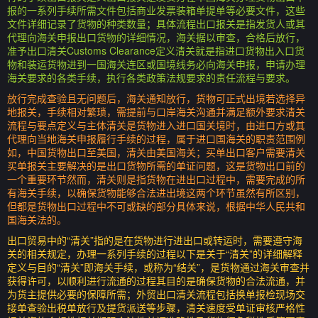
报的一系列手续所需文件包括商业发票装箱单提单等必要文件，这些
文件详细记录了货物的种类数量；具体流程出口报关是指发货人或其
代理向海关申报出口货物的详细情况，海关据以审查，合格后放行，
准予出口清关Customs Clearance定义清关就是指进口货物出入口货
物和装运货物进到一国海关连区或国境线务必向海关申报，申请办理
海关要求的各类手续，执行各类政策法规要求的责任流程与要求。
放行完成查验且无问题后，海关通知放行，货物可正式出境若选择异
地报关，手续相对繁琐，需提前与口岸海关沟通并满足额外要求清关
流程与要点定义与主体清关是货物进入进口国关境时，由进口方或其
代理向当地海关申报履行手续的过程，属于进口国海关的职责范围例
如，中国货物出口至美国，清关由美国海关；买单出口客户需要清关
买单报关主要解决的是出口货物所需的单证问题，这是货物出口前的
一个重要环节然而，清关则是指货物在进出口过程中，需要完成的所
有海关手续，以确保货物能够合法进出境这两个环节虽然有所区别，
但都是货物出口过程中不可或缺的部分具体来说，根据中华人民共和
国海关法的。
出口贸易中的“清关”指的是在货物进行进出口或转运时，需要遵守海
关的相关规定，办理一系列手续的过程以下是关于“清关”的详细解释
定义与目的“清关”即海关手续，或称为“结关”，是货物通过海关审查并
获得许可，以顺利进行流通的过程其目的是确保货物的合法流通，并
为货主提供必要的保障所需；外贸出口清关流程包括换单报检现场交
接单查验出税单放行及提货派送等步骤，清关速度受单证审核严格性