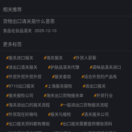
相关推荐
货物出口清关是什么意思
食品化妆品清关
2025-12-10
更多标签
#
报关进口报关
#
海关报关
#
外贸人获客
#
进出口清关报关
#
护肤品清关代理
#
调味品清关进口
#
外贸外贸外贸外贸
#
报关查验
#
适合外贸的产品有
#
9710出口报关
#
上海报关报检
#
进出口报关
#
报关报检公司
#
海关出口货物报关单
#
外贸行业
#
海关进出口的报关流程
#
一般进出口货物报关流程
#
外贸现在好做吗
#
报关与报检
#
清关报关公司
#
出口报关资料都有哪些
#
出口报关需要提供哪些资料