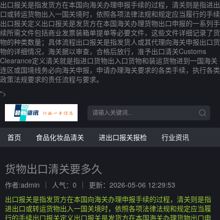
出口报关是指发货方在本国向海关办理申报手续的过程，清关则是指进出
口或转运货物出入一国关境时，依照各项法律法规和规定应当履行的手续
出口报关定义出口报关是发货方在本国海关办理货物出口申报的一系列手
续所需文件包括商业发票装箱单提单等必要文件，这些文件详细记录了货
物的种类数量；具体流程出口报关是指发货人或其代理向海关申报出口货
物的详细情况，海关据以审查，合格后放行，准予出口清关Customs
Clearance定义清关就是指进口货物出入口货物和装运货物进到一国海关
连区或国境线务必向海关申报，申请办理海关要求的各类手续，执行各类
政策法规要求的责任流程与要求。
">
首页
食品化妆品清关
进出口报关报检
行业资讯
货物出口清关要多久
作者:admin
人气：0
更新：2026-05-06 12:29:53
出口报关是指发货方在本国向海关办理申报手续的过程，清关则是指
进出口或转运货物出入一国关境时，依照各项法律法规和规定应当履
行的手续出口报关定义出口报关是发货方在本国海关办理货物出口申