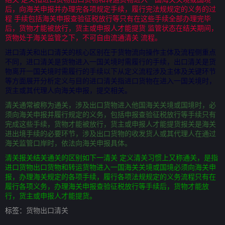
后，向海关申报并办理完各项规定手续，履行完法规规定的义务的过
程 手续包括海关申报查验征税放行等只有在这些手续全部办理完毕
后，货物才能被放行，货主或申报人才能提货 监管状态在结关期间，
货物处于海关监管之下，不可自由流通清关 流程。
进口清关和出口清关的核心区别在于货物流向操作主体及流程侧重点
不同，进口清关是货物进入一国关境时需履行的手续，出口清关是货
物离开一国关境时需履行的手续以下从定义流程涉及主体及关键环节
等方面展开分析定义与目的进口清关指进口货物在进入一国关境时，
货主或其代理人向海关申报，提交相关。
清关通常被称为通关，涉及出口货物进入他国海关关境或国境时，必
须向海关申报并履行规定的义务，包括申报查验征税放行等手续只有
完成这些手续，货物才能被放行，货主或申报人才能提货报关是海关
进出境手续的必要环节，涉及出口货物的收发货人或其代理人在通过
海关监管口岸时，依法向海关申报具体。
清关报关结关通关的区别如下一清关 定义清关习惯上又称通关，是指
进口货物出口货物和转运货物进入一国海关关境或国境必须向海关申
报，办理海关规定的各项手续，履行各项法规规定的义务流程只有在
履行各项义务，办理海关申报查验征税放行等手续后，货物才能放
行，货主或申报人才能提货。
标签：
货物出口清关