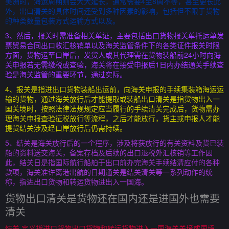
美洲时，海运周期则会大大延长，通常需要4至8周不等，甚至更长此
外，出口清关的具体时间还受到多种因素的影响，包括但不限于货物
的种类数量包装方式运输方式以及。
3、然后，报关时需准备相关单证，主要包括出口货物报关单托运单发
票贸易合同出口收汇核销单以及海关监管条件下的各类证件报关时限
方面，货物运至口岸后，发货人或其代理需在货物装船前24小时向海
关申报若无需缴税或查验，海关将在接受申报后1日内办结通关手续查
验是海关监管的重要环节，通过实际。
4、报关是指进出口货物装船出运前，向海关申报的手续集装箱海运运
输的货物，通过海关放行后才能提取或装船出口清关是指货物出入一
国关境时，按照法律法规规定应当履行的手续清关完成后，货物需办
理海关申报查验征税放行等流程，之后才能放行，货主或申报人才能
提货结关涉及经口岸放行后仍需持续。
5、结关是海关放行后的一个程序，涉及将获放行的有关资料及货已装
船的资料送交海关，备案存档及后续的出口退税外汇核销等工作因
此，结关日是指国际航行船舶于出口前办完海关手续结清应付的各种
款项，海关准许离港出航的日期通关是结关清关等一系列动作的统
称，指进出口货物和转运货物进出入一国海。
货物出口清关是货物还在国内还是进国外也需要
清关
结关 定义指进口货物出口货物和转运货物进入一国海关关境或国境